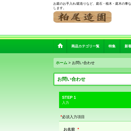
お庭のお手入れ/庭造りなど、庭石・植木・庭木の事
します。
商品カテゴリ一覧
特集
新
ホーム
>
お問い合わせ
お問い合わせ
STEP 1
入力
*
必須入力項目
お名前
*