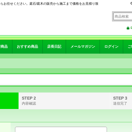
ならお任せください。庭石/庭木の販売から施工まで価格をお見積り致
着商品
おすすめ商品
店長日記
メールマガジン
ログイン
ご
STEP 2
STEP 3
内容確認
送信完了