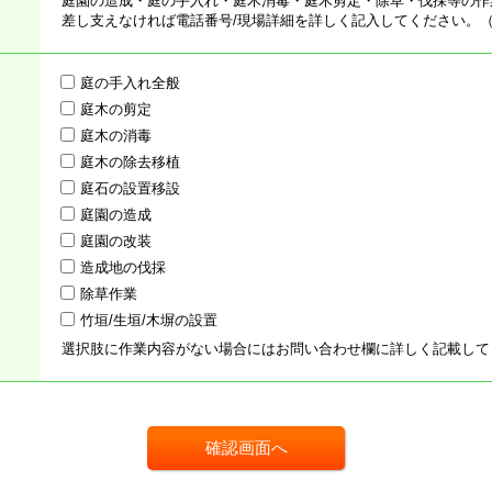
庭園の造成・庭の手入れ・庭木消毒・庭木剪定・除草・伐採等の作
差し支えなければ電話番号/現場詳細を詳しく記入してください。
庭の手入れ全般
庭木の剪定
庭木の消毒
庭木の除去移植
庭石の設置移設
庭園の造成
庭園の改装
造成地の伐採
除草作業
竹垣/生垣/木塀の設置
選択肢に作業内容がない場合にはお問い合わせ欄に詳しく記載して