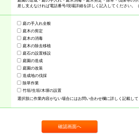
庭園の造成・庭の手入れ・庭木消毒・庭木剪定・除草・伐採等の作
差し支えなければ電話番号/現場詳細を詳しく記入してください。
庭の手入れ全般
庭木の剪定
庭木の消毒
庭木の除去移植
庭石の設置移設
庭園の造成
庭園の改装
造成地の伐採
除草作業
竹垣/生垣/木塀の設置
選択肢に作業内容がない場合にはお問い合わせ欄に詳しく記載して