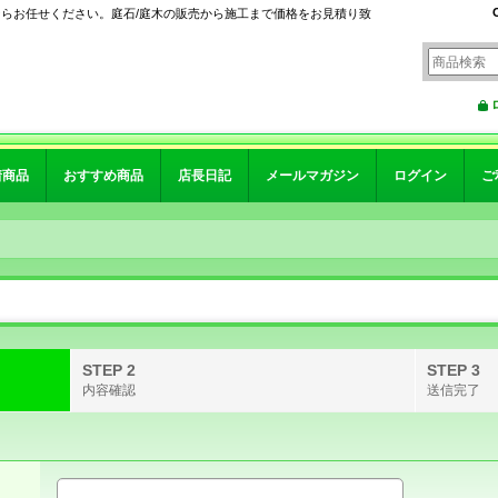
ならお任せください。庭石/庭木の販売から施工まで価格をお見積り致
着商品
おすすめ商品
店長日記
メールマガジン
ログイン
ご
STEP 2
STEP 3
内容確認
送信完了