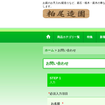
お庭のお手入れ/庭造りなど、庭石・植木・庭木の事
します。
商品カテゴリ一覧
特集
新
ホーム
>
お問い合わせ
お問い合わせ
STEP 1
入力
*
必須入力項目
お名前
*