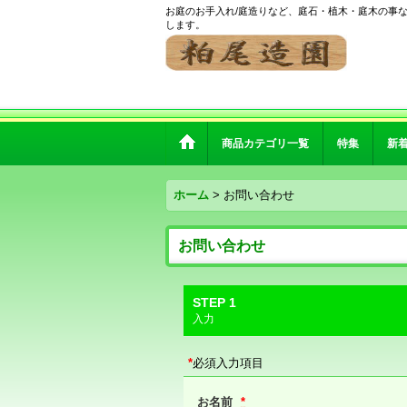
お庭のお手入れ/庭造りなど、庭石・植木・庭木の事
します。
商品カテゴリ一覧
特集
新
ホーム
>
お問い合わせ
お問い合わせ
STEP 1
入力
*
必須入力項目
お名前
*