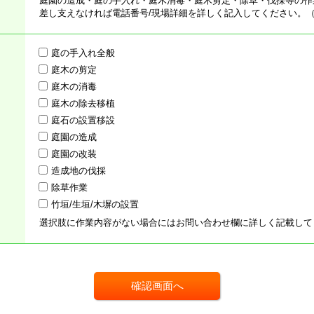
庭園の造成・庭の手入れ・庭木消毒・庭木剪定・除草・伐採等の作
差し支えなければ電話番号/現場詳細を詳しく記入してください。
庭の手入れ全般
庭木の剪定
庭木の消毒
庭木の除去移植
庭石の設置移設
庭園の造成
庭園の改装
造成地の伐採
除草作業
竹垣/生垣/木塀の設置
選択肢に作業内容がない場合にはお問い合わせ欄に詳しく記載して