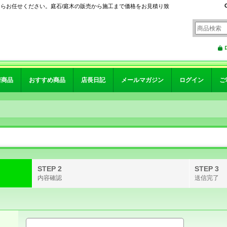
ならお任せください。庭石/庭木の販売から施工まで価格をお見積り致
着商品
おすすめ商品
店長日記
メールマガジン
ログイン
ご
STEP 2
STEP 3
内容確認
送信完了