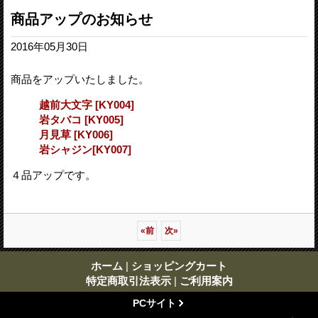
商品アップのお知らせ
2016年05月30日
商品をアップいたしました。
越前大文字
[
KY004
]
岩タバコ
[
KY005
]
月見草
[
KY006
]
岩シャジン
[
KY007
]
４品アップです。
«
前
次
»
ホーム
|
ショッピングカート
特定商取引法表示
|
ご利用案内
PCサイト