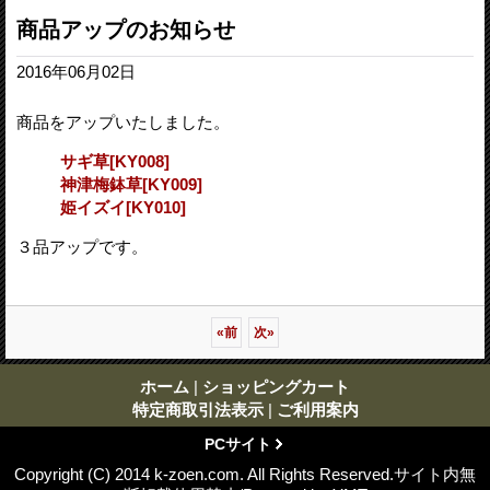
商品アップのお知らせ
2016年06月02日
商品をアップいたしました。
サギ草
[
KY008
]
神津梅鉢草
[
KY009
]
姫イズイ
[
KY010
]
３品アップです。
«
前
次
»
ホーム
|
ショッピングカート
特定商取引法表示
|
ご利用案内
PCサイト
Copyright (C) 2014 k-zoen.com. All Rights Reserved.サイト内無