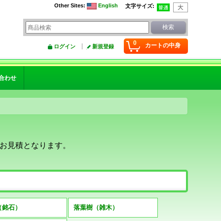
Other Sites
:
English
文字サイズ
:
0
カートの中身
ログイン
新規登録
合わせ
お見積となります。
（銘石）
落葉樹（雑木）