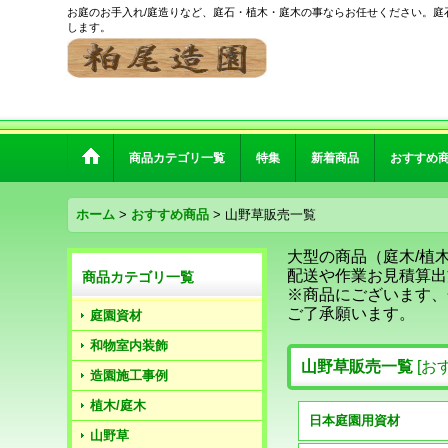
お庭のお手入れ/庭造りなど、庭石・植木・庭木の事ならお任せください。庭
します。
商品カテゴリ一覧
特集
新着商品
おすすめ
ホーム
>
おすすめ商品
>
山野草販売一覧
大型の商品（庭木/植
配送や作業お見積算出
商品カテゴリ一覧
※商品にございます、
ご了承願います。
庭園資材
和物室内装飾
山野草販売一覧
[
お
造園施工事例
植木/庭木
日本庭園用資材
山野草