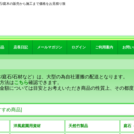
石/庭木の販売から施工まで価格をお見積り致
商品
店長日記
メールマガジン
ログイン
ご利用案内
お問い
木/庭石/石材など）は、大型の為自社運搬の配送となります。
方法は
こちら
確認できます。
金額については目安とお考えいただき商品の性質上、その都度
すすめ商品
]
洋風庭園用資材
天然竹製品
庭石