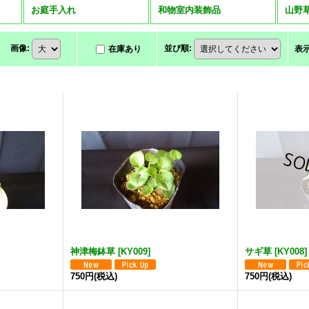
お庭手入れ
和物室内装飾品
山野
画像
:
並び順
:
在庫あり
表
神津梅鉢草
[
KY009
]
サギ草
[
KY008
]
750円
(税込)
750円
(税込)