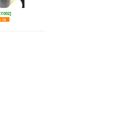
KY002
]