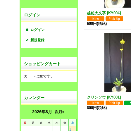
越前大文字
[
KY004
]
ログイン
600円
(税込)
ログイン
新規登録
ショッピングカート
カートは空です。
クリンソウ
[
KY001
]
カレンダー
600円
(税込)
2026年8月
次月»
日
月
火
水
木
金
土
1