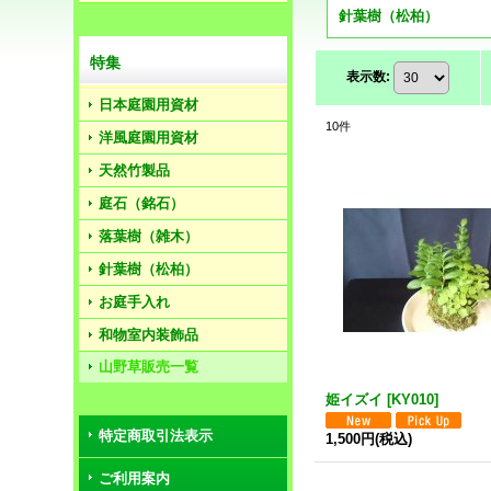
針葉樹（松柏）
特集
表示数
:
日本庭園用資材
10
件
洋風庭園用資材
天然竹製品
庭石（銘石）
落葉樹（雑木）
針葉樹（松柏）
お庭手入れ
和物室内装飾品
山野草販売一覧
姫イズイ
[
KY010
]
特定商取引法表示
1,500円
(税込)
ご利用案内