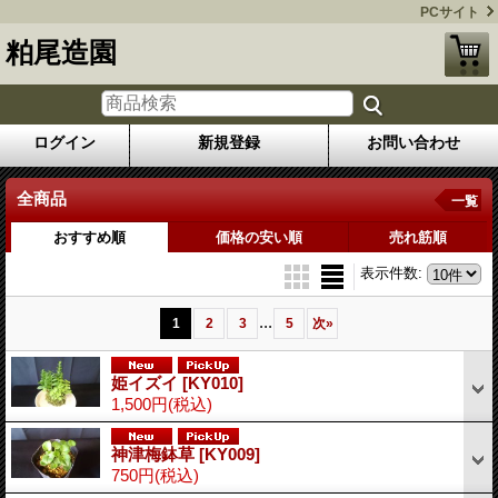
PCサイト
粕尾造園
ログイン
新規登録
お問い合わせ
全商品
一覧
おすすめ順
価格の安い順
売れ筋順
表示件数
:
...
1
2
3
5
次
»
姫イズイ
[KY010]
1,500円
(税込)
神津梅鉢草
[KY009]
750円
(税込)