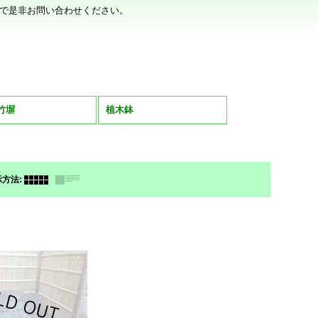
で是非お問い合わせください。
竹塀
植木鉢
示方法
: