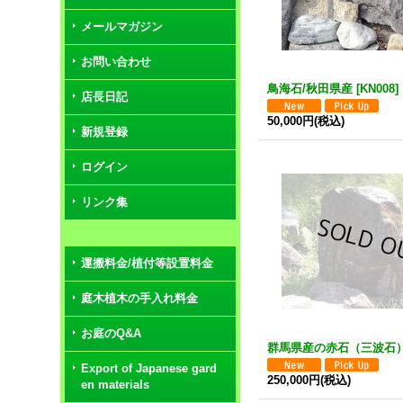
メールマガジン
お問い合わせ
鳥海石/秋田県産
[
KN008
]
店長日記
50,000円
(税込)
新規登録
ログイン
リンク集
運搬料金/植付等設置料金
庭木植木の手入れ料金
お庭のQ&A
群馬県産の赤石（三波石
Export of Japanese gard
250,000円
(税込)
en materials