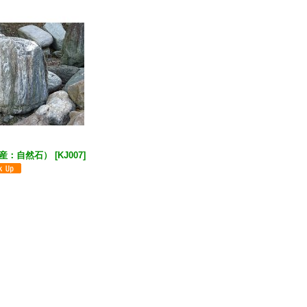
産：自然石）
[
KJ007
]
)