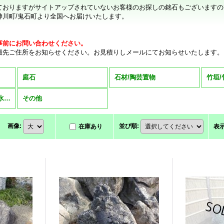
ておりますがサイトアップされていないお客様のお探しの銘石もございますの
神川町/鬼石町より全国へお届けいたします。
事前にお問い合わせください。
搬先ご住所をお知らせください。お見積りしメールにてお知らせいたします。
庭石
石材/陶芸置物
竹垣/
水蓮鉢/メダカ鉢（陶器水瓶）
その他
画像
:
並び順
:
在庫あり
表