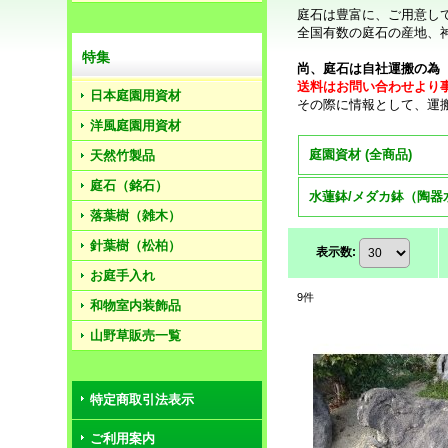
庭石は豊富に、ご用意し
全国有数の庭石の産地、
特集
尚、庭石は自社運搬の為
送料はお問い合わせより
日本庭園用資材
その際に情報として、運
洋風庭園用資材
庭園資材 (全商品)
天然竹製品
庭石（銘石）
落葉樹（雑木）
針葉樹（松柏）
表示数
:
お庭手入れ
9
件
和物室内装飾品
山野草販売一覧
特定商取引法表示
ご利用案内