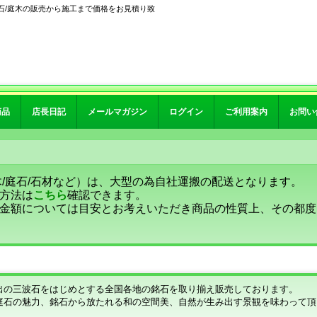
石/庭木の販売から施工まで価格をお見積り致
商品
店長日記
メールマガジン
ログイン
ご利用案内
お問い
木/庭石/石材など）は、大型の為自社運搬の配送となります。
方法は
こちら
確認できます。
金額については目安とお考えいただき商品の性質上、その都度
出の三波石をはじめとする全国各地の銘石を取り揃え販売しております。
庭石の魅力、銘石から放たれる和の空間美、自然が生み出す景観を味わって頂