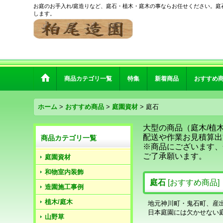
お庭のお手入れ/庭造りなど、庭石・植木・庭木の事ならお任せください。庭
します。
商品カテゴリ一覧
特集
新着商品
おすすめ
ホーム
>
おすすめ商品
>
庭園資材
>
庭石
大型の商品（庭木/植
配送や作業お見積算出
商品カテゴリ一覧
※商品にございます、
ご了承願います。
庭園資材
和物室内装飾
庭石
[
おすすめ商品
]
造園施工事例
植木/庭木
地元神川町・鬼石町、産
日本庭園には欠かせない
山野草