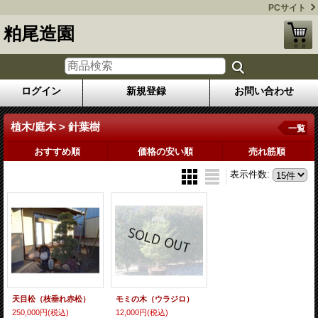
PCサイト
粕尾造園
ログイン
新規登録
お問い合わせ
植木/庭木 > 針葉樹
一覧
おすすめ順
価格の安い順
売れ筋順
表示件数
:
天目松（枝垂れ赤松）
モミの木（ウラジロ）
250,000円
(税込)
12,000円
(税込)