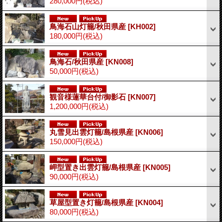
280,000円
(税込)
鳥海石山灯籠/秋田県産
[KH002]
180,000円
(税込)
鳥海石/秋田県産
[KN008]
50,000円
(税込)
観音様蓮華台付/御影石
[KN007]
1,200,000円
(税込)
丸雪見出雲灯籠/島根県産
[KN006]
150,000円
(税込)
岬型置き出雲灯籠/島根県産
[KN005]
90,000円
(税込)
草屋型置き灯籠/島根県産
[KN004]
80,000円
(税込)