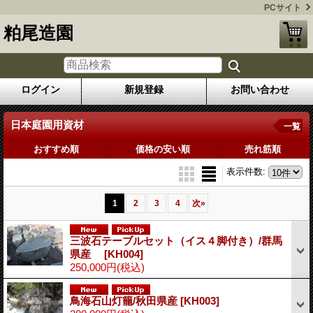
PCサイト
粕尾造園
ログイン
新規登録
お問い合わせ
日本庭園用資材
一覧
おすすめ順
価格の安い順
売れ筋順
表示件数
:
1
2
3
4
次
»
三波石テーブルセット（イス４脚付き）/群馬
県産
[KH004]
250,000円
(税込)
鳥海石山灯籠/秋田県産
[KH003]