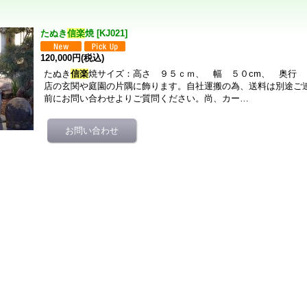
たぬき
信楽
焼
[
KJ021
]
120,000円
(税込)
たぬき
信楽
焼サイズ：高さ ９５ｃｍ、 幅 ５０cm、 奥行
店の玄関や庭園の片隅に飾ります。自社運搬の為、送料は別途ご
前にお問い合わせよりご質問ください。尚、カー…