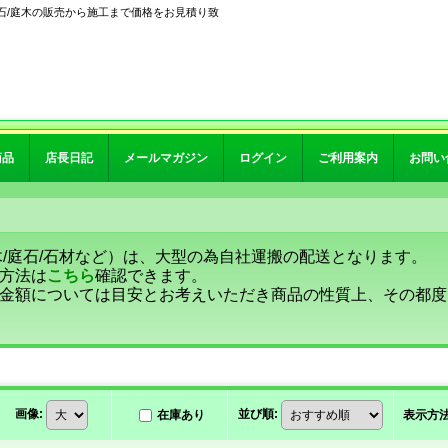
石/庭木の販売から施工まで価格をお見積り致
商品
店長日記
メールマガジン
ログイン
ご利用案内
お問い
木/庭石/石材など）は、大型の為自社運搬の配送となります。
方法は
こちら
確認できます。
金額については目安とお考えいただき商品の性質上、その都度
画像
:
並び順
:
在庫あり
表示方