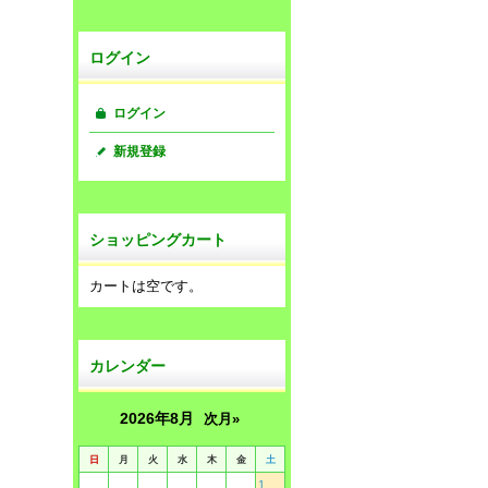
ログイン
ログイン
新規登録
ショッピングカート
カートは空です。
カレンダー
2026年8月
次月»
日
月
火
水
木
金
土
1