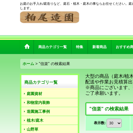
お庭のお手入れ/庭造りなど、庭石・植木・庭木の事ならお任せください。庭
します。
商品カテゴリ一覧
特集
新着商品
おすすめ
ホーム
>
"信楽"
の
検索結果
大型の商品（庭木/植
配送や作業お見積算出
商品カテゴリ一覧
※商品にございます、
ご了承願います。
庭園資材
和物室内装飾
"信楽"
の
検索結果
造園施工事例
植木/庭木
表示数
:
山野草