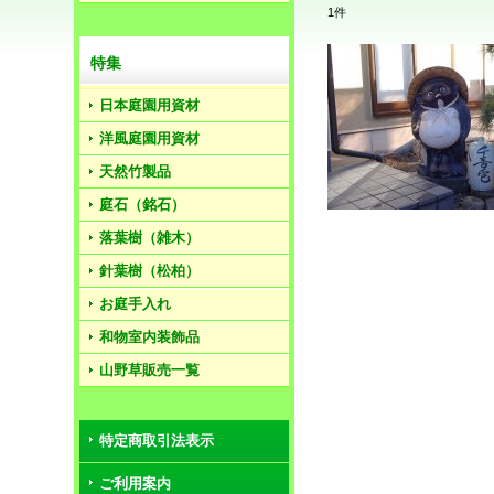
1
件
特集
日本庭園用資材
洋風庭園用資材
天然竹製品
庭石（銘石）
落葉樹（雑木）
針葉樹（松柏）
お庭手入れ
和物室内装飾品
山野草販売一覧
特定商取引法表示
ご利用案内