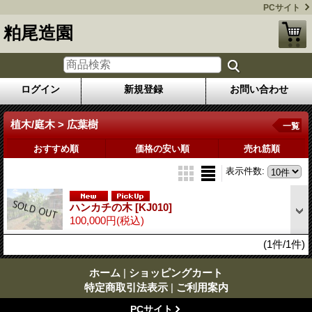
PCサイト
粕尾造園
ログイン
新規登録
お問い合わせ
植木/庭木 > 広葉樹
一覧
おすすめ順
価格の安い順
売れ筋順
表示件数
:
ハンカチの木
[KJ010]
100,000円
(税込)
(1件/1件)
ホーム
|
ショッピングカート
特定商取引法表示
|
ご利用案内
PCサイト